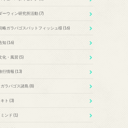
ダーウィン研究所活動
(7)
前略ガラパゴスバットフィッシュ様
(16)
告知
(16)
文化・風習
(5)
旅行情報
(13)
ガラパゴス諸島
(8)
キト
(3)
ミンド
(1)