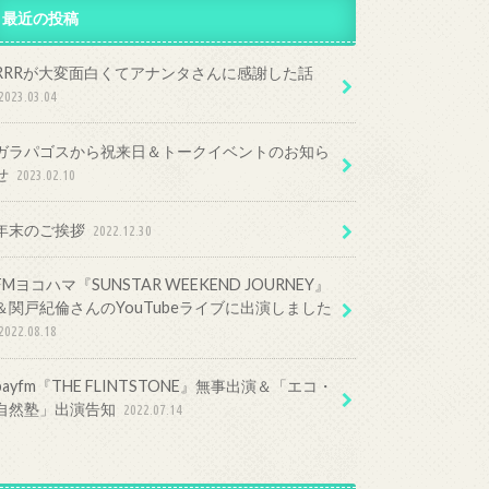
最近の投稿
RRRが大変面白くてアナンタさんに感謝した話
2023.03.04
ガラパゴスから祝来日＆トークイベントのお知ら
せ
2023.02.10
年末のご挨拶
2022.12.30
FMヨコハマ『SUNSTAR WEEKEND JOURNEY』
＆関戸紀倫さんのYouTubeライブに出演しました
2022.08.18
bayfm『THE FLINTSTONE』無事出演＆「エコ・
自然塾」出演告知
2022.07.14