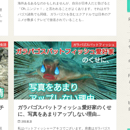
海外あるあるなのかもしれませんが、自分が日本人だと告げると
「Oh, ニンジャ！」と言われることがよくあります。それはガラ
理
パゴス諸島でも同様。 ガラパゴスを含むエクアドルでは日本のア
し
ニメが数多くテレビで放送されていることも…
ャ
の生活
ガラパゴスバットフィッシュ
チ
ガラパゴスバットフィッシュ愛好家のくせ
に、写真をあまりアップしない理由…
2018.08.28
現
私はバットフィッシャーアキコでございます。肩書はガラパゴス