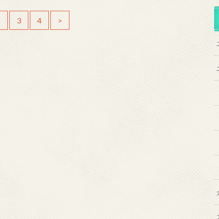
2
3
4
>