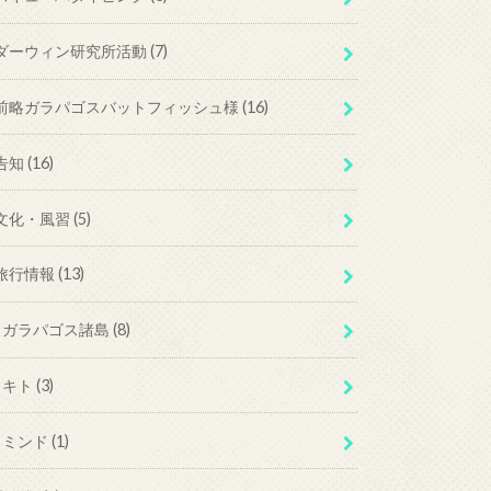
ダーウィン研究所活動
(7)
前略ガラパゴスバットフィッシュ様
(16)
告知
(16)
文化・風習
(5)
旅行情報
(13)
ガラパゴス諸島
(8)
キト
(3)
ミンド
(1)