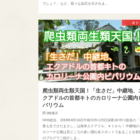
でしょ？」 など、様々な反応を示されま…
キト
爬虫類両生類天国！「生さだ」中継地、
クアドルの首都キトのカロリーナ公園内
バリウム
2018.08.25
NHK総合、2018年8月26日午前0:05~(25日深夜24:05~)放送の
夜も生でさだまさし」は南米エクアドル、キトから！ 中継地の
ロリーナ公園は見どころの多い隠れ名スポットであることを前
のブログでご紹介しま…