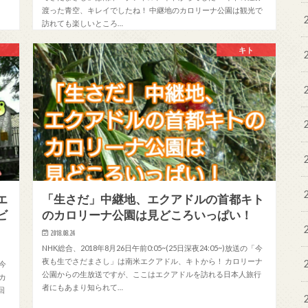
渡った青空、キレイでしたね！ 中継地のカロリーナ公園は観光で
訪れても楽しいところ…
キト
エ
「生さだ」中継地、エクアドルの首都キト
ビ
のカロリーナ公園は見どころいっぱい！
2018.08.24
NHK総合、2018年8月26日午前0:05~(25日深夜24:05~)放送の「今
夜も生でさだまさし」は南米エクアドル、キトから！ カロリーナ
「今
公園からの生放送ですが、ここはエクアドルを訪れる日本人旅行
カ
者にもあまり知られて…
回