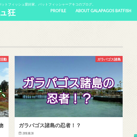
バットフィッシュ愛好家、バットフィッシャーアキコのブログ。
ュ狂
PROFILE
ABOUT GALAPAGOS BATFISH
所活動
ガラパゴス諸島
物
ガラパゴス諸島の忍者！？
2018.08.30