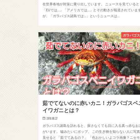
在世界各地が対策に乗り出しています。 ニュースを見ていると
「EUでは…」「アメリカでは…」とその動きが報道されていま
が、「ガラパゴス諸島では…」というニュースは…
ガラパゴ
茹でてないのに赤いカニ！ガラパゴスベ
イワガニとは？
2018.08.27
ガラパゴス諸島を訪れると、探さなくても目に入る真っ赤なお
がいます。 嘘みたいにポップ。 この生き物を知らない人に写
見せると 「茹でてあるの？」 「色おかしいよコラ画像？ニセ