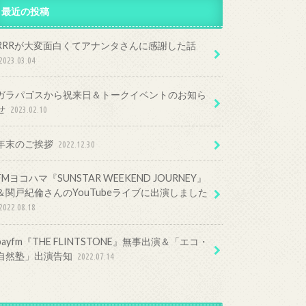
最近の投稿
RRRが大変面白くてアナンタさんに感謝した話
2023.03.04
ガラパゴスから祝来日＆トークイベントのお知ら
せ
2023.02.10
年末のご挨拶
2022.12.30
FMヨコハマ『SUNSTAR WEEKEND JOURNEY』
＆関戸紀倫さんのYouTubeライブに出演しました
2022.08.18
bayfm『THE FLINTSTONE』無事出演＆「エコ・
自然塾」出演告知
2022.07.14