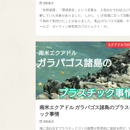
2018.08.31
「自然保護」「環境保全」という言葉を、人並みかそれ以上に
解していた自覚がありました。 しかし、いざ現場に立って活動
て初めて気付けたことがありました。 私はガラパゴス諸島、チ
ールズ・ダーウィン研究所のプロジェクト・ガ…
エクアドルで
南米エクアドル ガラパゴス諸島のプラス
ック事情
2018.08.29
海に流れ出すプラスチックゴミの衝撃が世界的に波紋を呼び、