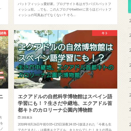
バットフィッシュ愛好家。ブログサイト名はガラパゴスバットフ
す
ィッシュ狂。 …でも、この人ブログやtwitterに言うほどバットフ
ィッシュの写真あげてなくない？ そろ…
ス諸島
キト
ニ
エクアドルの自然科学博物館はスペイン語
学習にも！？生さだ中継地、エクアドル首
都キトのカロリーナ公園内博物館
方
2018.08.26
真を
2018年8月26日午前0:05~(25日深夜24:05~)放送された「今夜も生
モノ
でさだまさし」は南米エクアドル、キトからでした！ キトの澄み