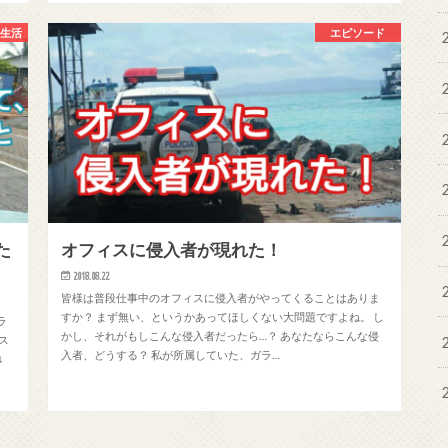
の生活
エピソード
た
オフィスに侵入者が現れた！
2018.08.22
皆様は普段仕事中のオフィスに侵入者がやってくることはありま
すか？ まず無い、というかあってほしくない大問題ですよね。 し
ラ
かし、それがもしこんな侵入者だったら…？ あなたならこんな侵
ス
入者、どうする？ 私が所属していた、ガラ…
↓