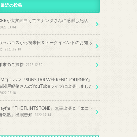
最近の投稿
RRRが大変面白くてアナンタさんに感謝した話
2023.03.04
ガラパゴスから祝来日＆トークイベントのお知ら
せ
2023.02.10
年末のご挨拶
2022.12.30
FMヨコハマ『SUNSTAR WEEKEND JOURNEY』
＆関戸紀倫さんのYouTubeライブに出演しました
2022.08.18
bayfm『THE FLINTSTONE』無事出演＆「エコ・
自然塾」出演告知
2022.07.14