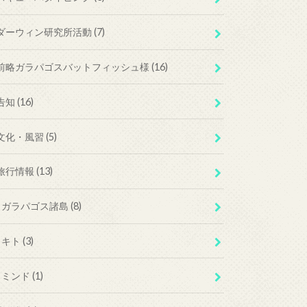
ダーウィン研究所活動
(7)
前略ガラパゴスバットフィッシュ様
(16)
告知
(16)
文化・風習
(5)
旅行情報
(13)
ガラパゴス諸島
(8)
キト
(3)
ミンド
(1)