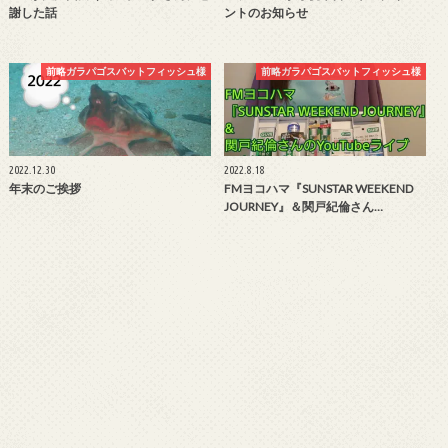
謝した話
ントのお知らせ
前略ガラパゴスバットフィッシュ様
前略ガラパゴスバットフィッシュ様
2022.12.30
2022.8.18
年末のご挨拶
FMヨコハマ『SUNSTAR WEEKEND
JOURNEY』＆関戸紀倫さん…