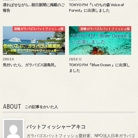
遅ればせながら…朝日新聞に掲載のご
TOKYO FM『いのちの森 Voice of
報告
Forest』に出演しました
前略ガラパゴスバットフィッシュ様
前略ガラパゴスバットフィッシュ様
2018.8.8
2020.8.12
気付いたら、ガラパゴス諸島民。
TOKYO FM『Blue Ocean 』に出演し
ました
ABOUT
この記事をかいた人
バットフィッシャーアキコ
ガラパゴスバットフィッシュ愛好家、NPO法人日本ガラパゴ