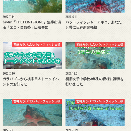
2022.7.14
2020.6.11
bayfm『THE FLINTSTONE』無事出演
バットフィッシャーアキコ、あなた
＆「エコ・自然塾」出演告知
と共に日経新聞掲載
前略ガラパゴスバットフィッシュ様
前略ガラパゴスバットフィッシュ様
2023.2.10
2020.12.31
ガラパゴスから祝来日＆トークイベ
桐朋女子中学校3年生の皆様に講演を
ントのお知らせ
行いました
前略ガラパゴスバットフィッシュ様
前略ガラパゴスバットフィッシュ様
2022.6.8
2020.7.19