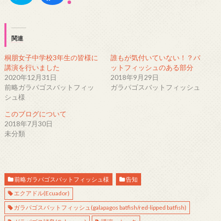
リ
a
ッ
c
ク
e
し
b
て
o
T
o
w
k
関連
i
で
t
共
t
有
桐朋女子中学校3年生の皆様に
誰もが気付いていない！？バ
e
す
r
る
講演を行いました
ットフィッシュのある部分
で
に
2020年12月31日
2018年9月29日
共
は
有
ク
前略ガラパゴスバットフィッ
ガラパゴスバットフィッシュ
(
リ
新
ッ
シュ様
し
ク
い
し
ウ
て
このブログについて
ィ
く
2018年7月30日
ン
だ
ド
さ
未分類
ウ
い
で
(
開
新
き
し
ま
い
す
ウ
)
ィ
ン
前略ガラパゴスバットフィッシュ様
告知
ド
ウ
エクアドル(Ecuador)
で
開
ガラパゴスバットフィッシュ(galapagos batfish/red-lipped batfish)
き
ま
す