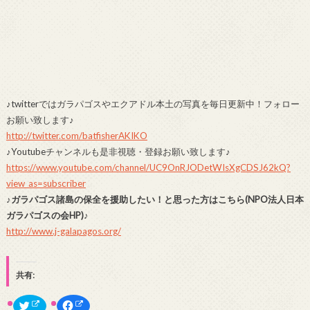
♪twitterではガラパゴスやエクアドル本土の写真を毎日更新中！フォロー
お願い致します♪
http://twitter.com/batfisherAKIKO
♪Youtubeチャンネルも是非視聴・登録お願い致します♪
https://www.youtube.com/channel/UC9OnRJODetWIsXgCDSJ62kQ?
view_as=subscriber
♪ガラパゴス諸島の保全を援助したい！と思った方はこちら(NPO法人日本
ガラパゴスの会HP)♪
http://www.j-galapagos.org/
共有:
ク
F