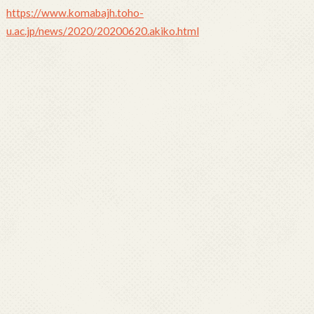
https://www.komabajh.toho-
u.ac.jp/news/2020/20200620.akiko.html