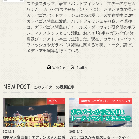
スの会スタッフ。著書『バットフィッシュ 世界一のなぞカ
ワくん― ガラパゴスの秘魚』(さくら舎) 。 たまたま本で見た
ガラパゴスバットフィッシュに大恋愛し、大学在学中に2度
ガラパゴス諸島に渡航、バットフィッシュを観察。 卒業後
は、ガラパゴス諸島のチャールズ・ダーウィン研究所のボラ
ンティアスタッフとして活動。およそ1年半をガラパゴス諸
島及びエクアドル本土で生活した。現在、ガラパゴスバット
フィッシュやガラパゴス諸島に関する寄稿、トーク、講演、
メディア出演等を行っている。
WebSite
Twitter
NEW POST
このライターの最新記事
エピソード
前略ガラパゴスバットフィッシュ様
2023.3.4
2023.2.10
RRRが大変面白くてアナンタさんに感
ガラパゴスから祝来日＆トークイベ