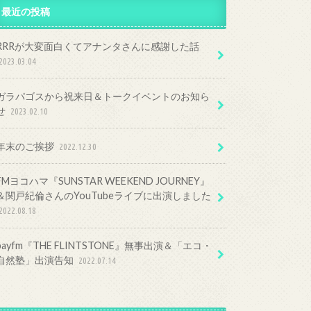
最近の投稿
RRRが大変面白くてアナンタさんに感謝した話
2023.03.04
ガラパゴスから祝来日＆トークイベントのお知ら
せ
2023.02.10
年末のご挨拶
2022.12.30
FMヨコハマ『SUNSTAR WEEKEND JOURNEY』
＆関戸紀倫さんのYouTubeライブに出演しました
2022.08.18
bayfm『THE FLINTSTONE』無事出演＆「エコ・
自然塾」出演告知
2022.07.14