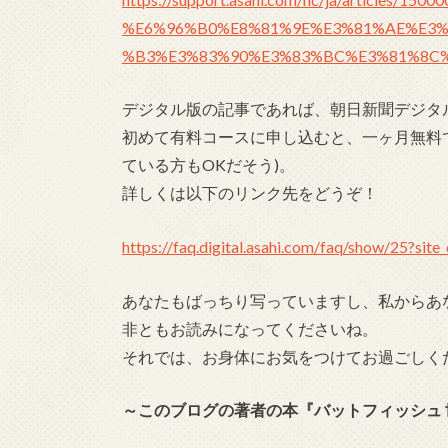
%E6%96%B0%E8%81%9E%E3%81%AE%E3%
%B3%E3%83%90%E3%83%BC%E3%81%8C
デジタル版の記事であれば、朝日新聞デジタ
初めて有料コースに申し込むと、一ヶ月無料
ている方もOKだそう)。
詳しくは以下のリンク先をどうぞ！
https://faq.digital.asahi.com/faq/show/25?sit
あなたもばっちり写っていますし、私からあ
非ともお読みになってくださいね。
それでは、お身体にお気をつけてお過ごしく
～このブログの著者の本『バットフィッシュ 