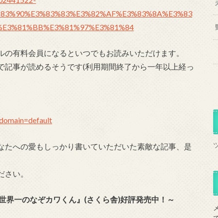
83%90%E3%83%83%E3%82%AF%E3%83%8A%E3%83
%E3%81%BB%E3%81%97%E3%81%84
ルの有料会員になるといつでもお読みいただけます。
で記事が読めるそうです(利用期間終了から一年以上経っ
e_domain=default
なたへの愛もしっかり書いていただいた素敵な記事、是
ださい。
世界一のなぞカワくん』(さくら舎)好評発売中！～