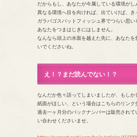
だからもし、あなたが今属している環境がし
異なる環境へ目を向ければ、出ていけば、き
ガラパゴスバットフィッシュ界でつらい思い
あなたをつまはじきにはしません。
なんなら頭上の水面を越えた先に、あなたを
いでくださいね。
え！？まだ読んでない！？
なんだか色々語ってしまいましたが、もしか
紙面がほしい、という場合はこちらのリンク
過去一ヶ月分のバックナンバーは販売されて
い合わせくださいませ。
https://support.asahi.com/hc/ja/articles/150