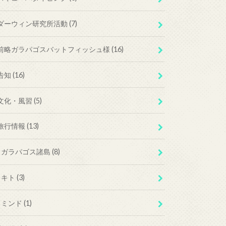
ダーウィン研究所活動
(7)
前略ガラパゴスバットフィッシュ様
(16)
告知
(16)
文化・風習
(5)
旅行情報
(13)
ガラパゴス諸島
(8)
キト
(3)
ミンド
(1)