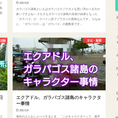
が
2018.10.03
島
ガラパゴス諸島といえばガラパゴスゾウガメを思い浮かべる方が
答:
多いですよね！ そもそもガラパゴス諸島の名前の由来となった
「ガラパゴ」が、スペイン語でゾウガメの意味なんです。 ちなみ
に、「ガラパゴス」は「ガラパゴ」の複数形です…
所活動
文化・風習
日
エクアドル、ガラパゴス諸島のキャラクタ
ー事情
2018.10.01
ゴ
海外の人とおしゃべりするとき、「このキャラクターって、相手