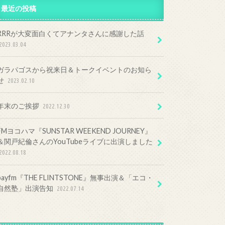
最近の投稿
RRRが大変面白くてアナンタさんに感謝した話
2023.03.04
ガラパゴスから祝来日＆トークイベントのお知ら
せ
2023.02.10
年末のご挨拶
2022.12.30
FMヨコハマ『SUNSTAR WEEKEND JOURNEY』
＆関戸紀倫さんのYouTubeライブに出演しました
2022.08.18
bayfm『THE FLINTSTONE』無事出演＆「エコ・
自然塾」出演告知
2022.07.14