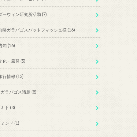
ダーウィン研究所活動
(7)
前略ガラパゴスバットフィッシュ様
(16)
告知
(16)
文化・風習
(5)
旅行情報
(13)
ガラパゴス諸島
(8)
キト
(3)
ミンド
(1)