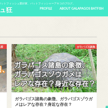
バットフィッシュ愛好家、バットフィッシャーアキコのブログ。
ュ狂
PROFILE
ABOUT GALAPAGOS BATFISH
風習
ガラパゴス諸島
。
ガラパゴス諸島の象徴、ガラパゴスゾウガ
メはレアな存在？身近な存在？