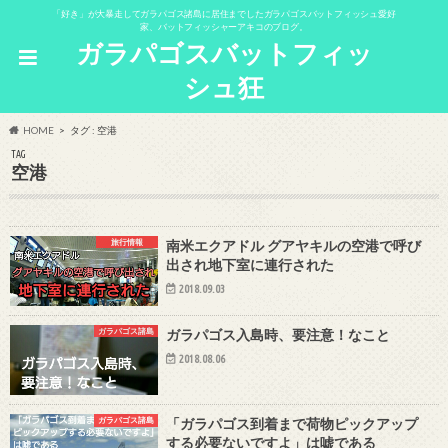
「好き」が大暴走してガラパゴス諸島に居住までしたガラパゴスバットフィッシュ愛好
家、バットフィッシャーアキコのブログ。
ガラパゴスバットフィッ
シュ狂
HOME
タグ : 空港
TAG
空港
旅行情報
南米エクアドル グアヤキルの空港で呼び
出され地下室に連行された
2018.09.03
ガラパゴス諸島
ガラパゴス入島時、要注意！なこと
2018.08.06
ガラパゴス諸島
「ガラパゴス到着まで荷物ピックアップ
する必要ないですよ」は嘘である