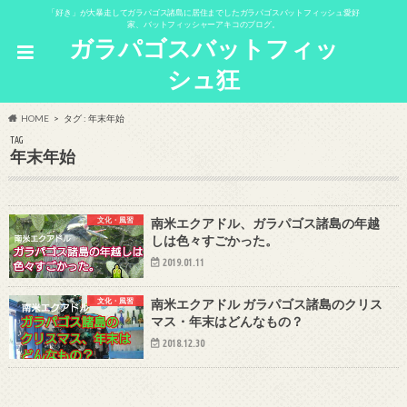
「好き」が大暴走してガラパゴス諸島に居住までしたガラパゴスバットフィッシュ愛好
家、バットフィッシャーアキコのブログ。
ガラパゴスバットフィッ
シュ狂
HOME
タグ : 年末年始
TAG
年末年始
文化・風習
南米エクアドル、ガラパゴス諸島の年越
しは色々すごかった。
2019.01.11
文化・風習
南米エクアドル ガラパゴス諸島のクリス
マス・年末はどんなもの？
2018.12.30